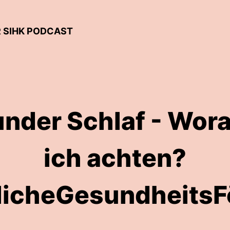
R SIHK PODCAST
under Schlaf - Wor
ich achten?
licheGesundheits